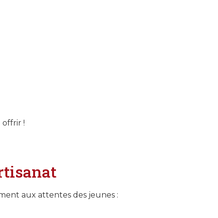
ffrir !
rtisanat
ment aux attentes des jeunes :