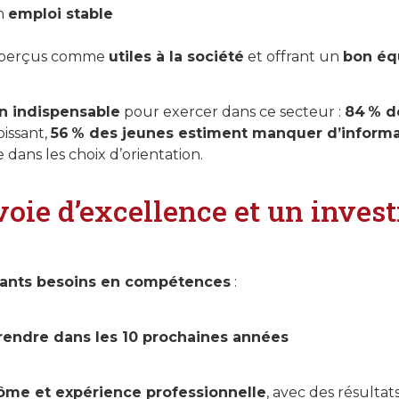
un
emploi stable
nt perçus comme
utiles à la société
et offrant un
bon équ
n indispensable
pour exercer dans ce secteur :
84 % d
oissant,
56 % des jeunes estiment manquer d’informa
 dans les choix d’orientation.
 voie d’excellence et un inve
tants besoins en compétences
:
prendre dans les 10 prochaines années
ôme et expérience professionnelle
, avec des résultat