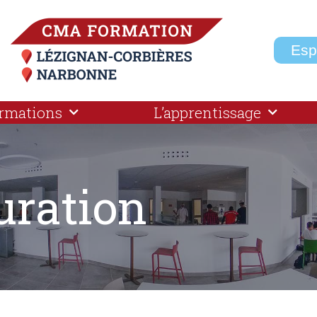
Esp
ormations
L’apprentissage
uration